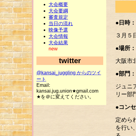
大会概要
大会要綱
審査規定
●日時：
当日の流れ
映像予選
３月５
大会情報
大会結果
●場所：
new
twitter
大阪市
@kansai_juggling からのツイ
●部門：
ート
Email:
ジュニ
kansai.jug.union★gmail.com
リー部
★を＠に変えてください。
●コン
定めら
を行い
る。