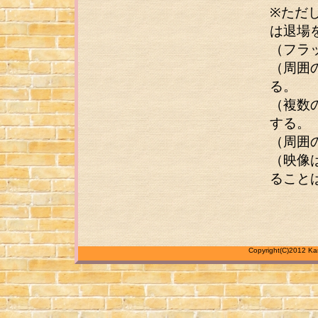
※ただ
は退場
（フラ
（周囲
る。
（複数
する。
（周囲
（映像
ること
Copyright(C)2012 Kans