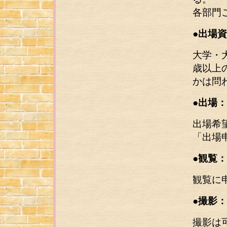
各部門
●出場
大学・
歳以上
かは問
●出場：
出場希
「出場
●観覧：
観覧に
●撮影：
撮影は