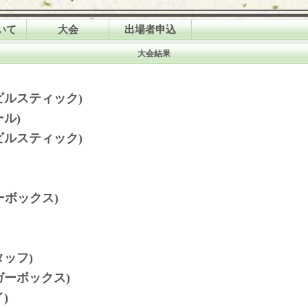
いて
大会
出場者申込
リシー
大会概要
一次申込
大会結果
クル
大会要綱
二次申込
の目的
審査規定
ビルスティック)
大会情報
ル)
スケジュール
ビルスティック)
大会結果
ーボックス)
ッフ)
ーボックス)
)