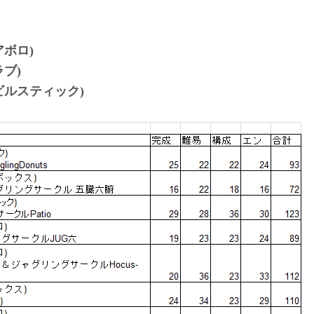
ボロ)
ブ)
ビルスティック)