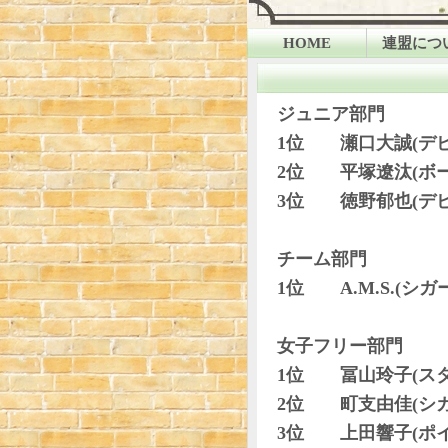
HOME
連盟につ
連盟のポ
加盟サー
ジュニア部門
学生大会
1位 瀬口大誠(デ
役員
2位 平塚遼汰(ボー
3位 徳野郁也(デ
チーム部門
1位 A.M.S.(シガ
女子フリー部門
1位 冨山玲子(スタ
2位 町支由佳(シガ
3位 上田響子(ポイ