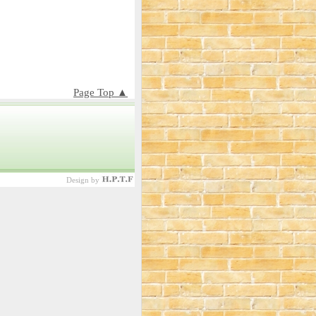
Page Top ▲
Design by
ホ
ー
ム
ペ
ー
ジ
テ
ン
プ
レ