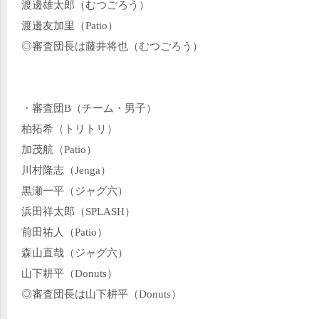
渡邊雄太郎（むつごろう）
渡邊友加里（Patio）
◎審査団長は藤井将也（むつごろう）
・審査団B（チーム・男子）
柏拓希（トリトリ）
加茂航（Patio）
川村隆志（Jenga）
黒瀬一平（ジャグ六）
浜田祥太郎（SPLASH）
前田祐人（Patio）
森山直哉（ジャグ六）
山下耕平（Donuts）
◎審査団長は山下耕平（Donuts）