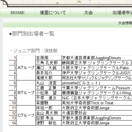
HOME
連盟について
大会
出場者申
連盟のポリシー
大会概要
一次申
大会情
加盟サークル
大会要綱
二次申
●部門別出場者一覧
学生大会の目的
審査規定
役員
大会情報
・ジュニア部門：演技順
スケジュール
大会結果