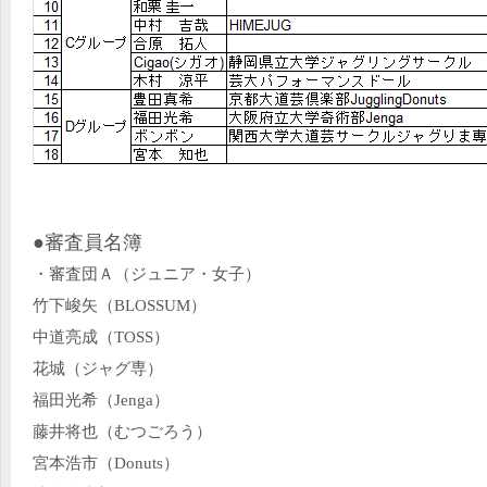
●審査員名簿
・審査団Ａ（ジュニア・女子）
竹下峻矢（BLOSSUM）
中道亮成（TOSS）
花城（ジャグ専）
福田光希（Jenga）
藤井将也（むつごろう）
宮本浩市（Donuts）